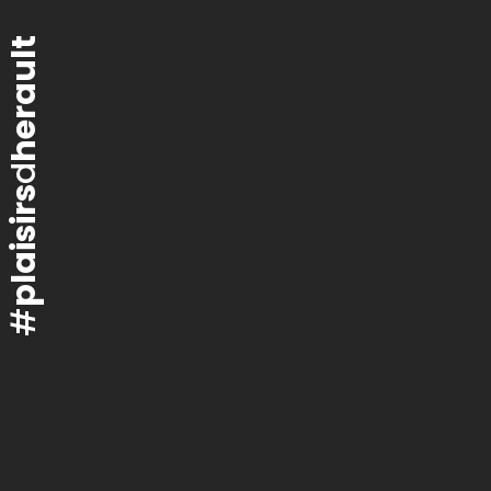
herault
d
plaisirs
#