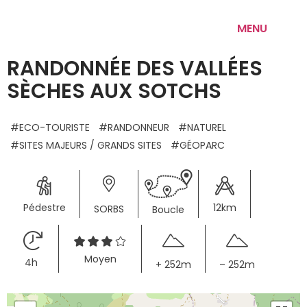
MENU
RANDONNÉE DES VALLÉES
SÈCHES AUX SOTCHS
ECO-TOURISTE
RANDONNEUR
NATUREL
SITES MAJEURS / GRANDS SITES
GÉOPARC
 Pédestre
12km
SORBS
Boucle
Moyen
4h 
+ 252m
– 252m