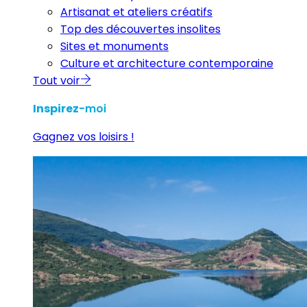
Artisanat et ateliers créatifs
Top des découvertes insolites
Sites et monuments
Culture et architecture contemporaine
Tout voir
Inspirez
-moi
Gagnez vos loisirs !