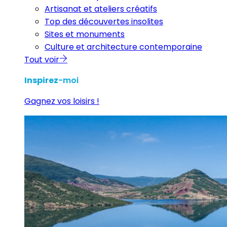
Artisanat et ateliers créatifs
Top des découvertes insolites
Sites et monuments
Culture et architecture contemporaine
Tout voir
Inspirez
-moi
Gagnez vos loisirs !