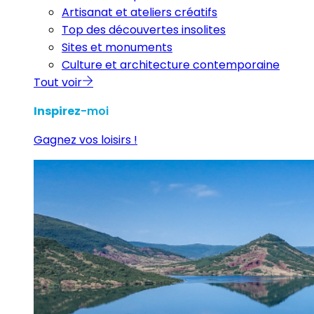
Artisanat et ateliers créatifs
Top des découvertes insolites
Sites et monuments
Culture et architecture contemporaine
Tout voir
Inspirez
-moi
Gagnez vos loisirs !