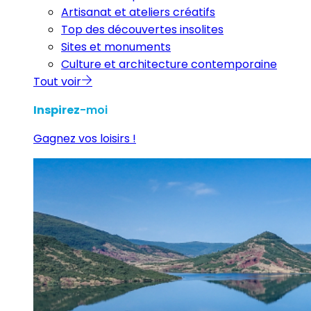
Artisanat et ateliers créatifs
Top des découvertes insolites
Sites et monuments
Culture et architecture contemporaine
Tout voir
Inspirez
-moi
Gagnez vos loisirs !