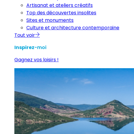
Artisanat et ateliers créatifs
Top des découvertes insolites
Sites et monuments
Culture et architecture contemporaine
Tout voir
Inspirez
-moi
Gagnez vos loisirs !