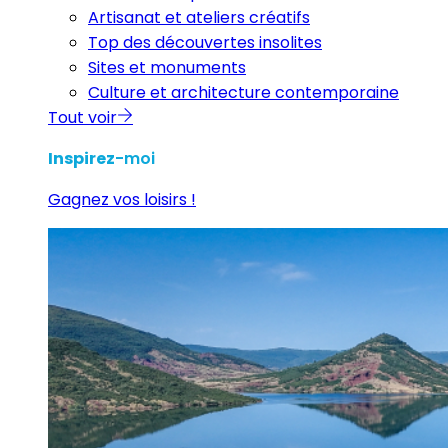
Artisanat et ateliers créatifs
Top des découvertes insolites
Sites et monuments
Culture et architecture contemporaine
Tout voir
Inspirez
-moi
Gagnez vos loisirs !