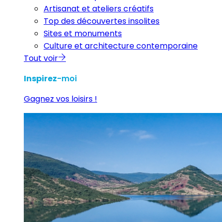
Artisanat et ateliers créatifs
Top des découvertes insolites
Sites et monuments
Culture et architecture contemporaine
Tout voir
Inspirez
-moi
Gagnez vos loisirs !