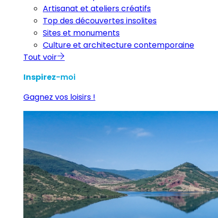
Artisanat et ateliers créatifs
Top des découvertes insolites
Sites et monuments
Culture et architecture contemporaine
Tout voir
Inspirez
-moi
Gagnez vos loisirs !