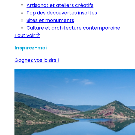
Artisanat et ateliers créatifs
Top des découvertes insolites
Sites et monuments
Culture et architecture contemporaine
Tout voir
Inspirez
-moi
Gagnez vos loisirs !