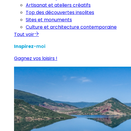
Artisanat et ateliers créatifs
Top des découvertes insolites
Sites et monuments
Culture et architecture contemporaine
Tout voir
Inspirez
-moi
Gagnez vos loisirs !