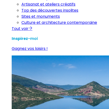
Artisanat et ateliers créatifs
Top des découvertes insolites
Sites et monuments
Culture et architecture contemporaine
Tout voir
Inspirez
-moi
Gagnez vos loisirs !