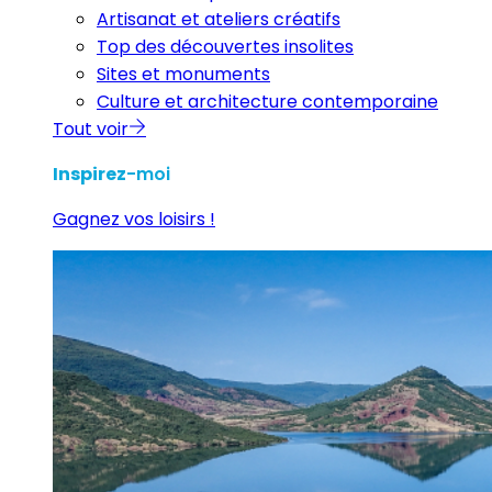
Artisanat et ateliers créatifs
Top des découvertes insolites
Sites et monuments
Culture et architecture contemporaine
Tout voir
Inspirez
-moi
Gagnez vos loisirs !