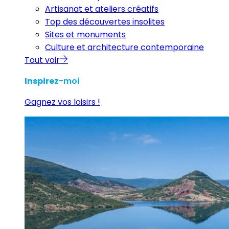
Artisanat et ateliers créatifs
Top des découvertes insolites
Sites et monuments
Culture et architecture contemporaine
Tout voir
Inspirez
-moi
Gagnez vos loisirs !