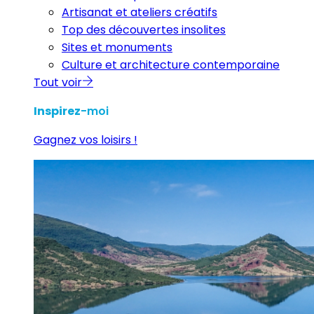
Artisanat et ateliers créatifs
Top des découvertes insolites
Sites et monuments
Culture et architecture contemporaine
Tout voir
Inspirez
-moi
Gagnez vos loisirs !