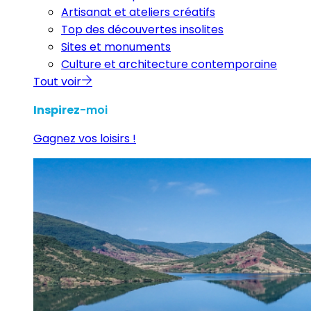
Artisanat et ateliers créatifs
Top des découvertes insolites
Sites et monuments
Culture et architecture contemporaine
Tout voir
Inspirez
-moi
Gagnez vos loisirs !