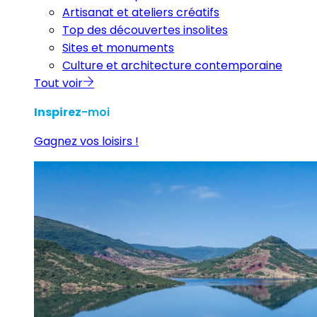
Artisanat et ateliers créatifs
Top des découvertes insolites
Sites et monuments
Culture et architecture contemporaine
Tout voir
Inspirez
-moi
Gagnez vos loisirs !