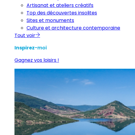
Artisanat et ateliers créatifs
Top des découvertes insolites
Sites et monuments
Culture et architecture contemporaine
Tout voir
Inspirez
-moi
Gagnez vos loisirs !