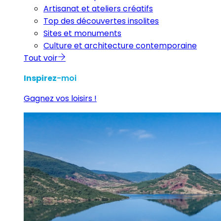
Artisanat et ateliers créatifs
Top des découvertes insolites
Sites et monuments
Culture et architecture contemporaine
Tout voir
Inspirez
-moi
Gagnez vos loisirs !