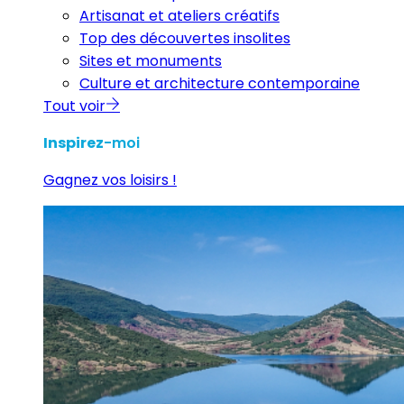
Artisanat et ateliers créatifs
Top des découvertes insolites
Sites et monuments
Culture et architecture contemporaine
Tout voir
Inspirez
-moi
Gagnez vos loisirs !