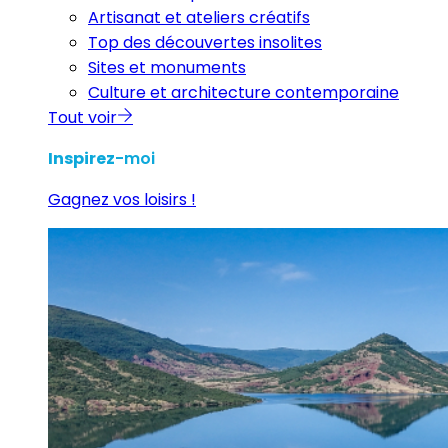
Artisanat et ateliers créatifs
Top des découvertes insolites
Sites et monuments
Culture et architecture contemporaine
Tout voir
Inspirez
-moi
Gagnez vos loisirs !