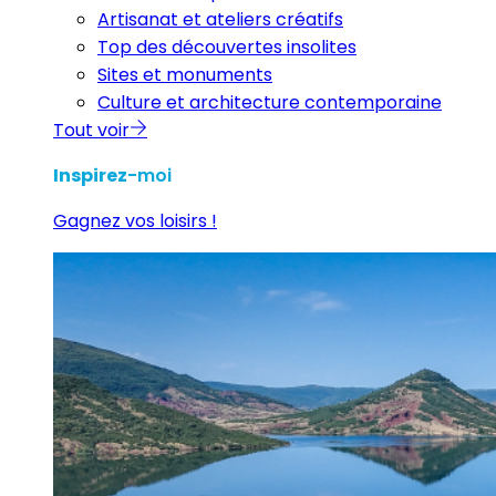
Artisanat et ateliers créatifs
Top des découvertes insolites
Sites et monuments
Culture et architecture contemporaine
Tout voir
Inspirez
-moi
Gagnez vos loisirs !