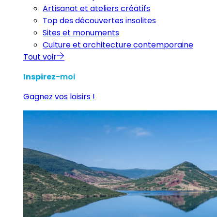
Artisanat et ateliers créatifs
Top des découvertes insolites
Sites et monuments
Culture et architecture contemporaine
Tout voir
Inspirez
-moi
Gagnez vos loisirs !