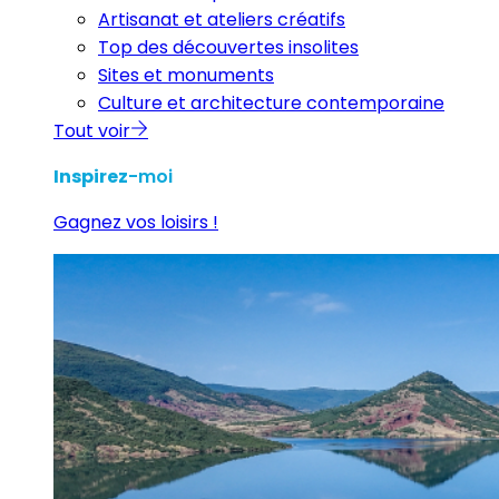
Artisanat et ateliers créatifs
Top des découvertes insolites
Sites et monuments
Culture et architecture contemporaine
Tout voir
Inspirez
-moi
Gagnez vos loisirs !