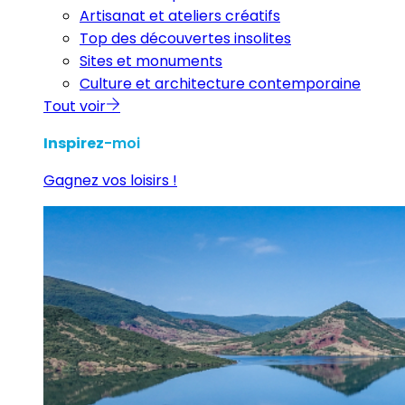
Artisanat et ateliers créatifs
Top des découvertes insolites
Sites et monuments
Culture et architecture contemporaine
Tout voir
Inspirez
-moi
Gagnez vos loisirs !