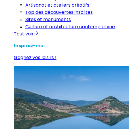
Artisanat et ateliers créatifs
Top des découvertes insolites
Sites et monuments
Culture et architecture contemporaine
Tout voir
Inspirez
-moi
Gagnez vos loisirs !