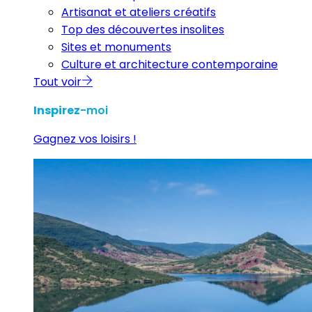
Artisanat et ateliers créatifs
Top des découvertes insolites
Sites et monuments
Culture et architecture contemporaine
Tout voir
Inspirez
-moi
Gagnez vos loisirs !