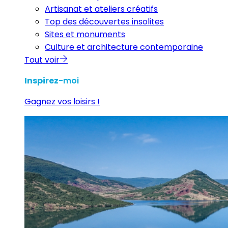
Artisanat et ateliers créatifs
Top des découvertes insolites
Sites et monuments
Culture et architecture contemporaine
Tout voir
Inspirez
-moi
Gagnez vos loisirs !