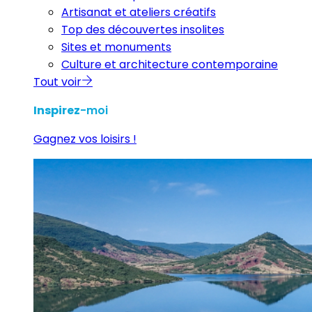
Artisanat et ateliers créatifs
Top des découvertes insolites
Sites et monuments
Culture et architecture contemporaine
Tout voir
Inspirez
-moi
Gagnez vos loisirs !