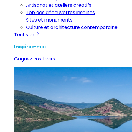
Artisanat et ateliers créatifs
Top des découvertes insolites
Sites et monuments
Culture et architecture contemporaine
Tout voir
Inspirez
-moi
Gagnez vos loisirs !