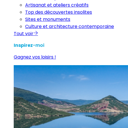
Artisanat et ateliers créatifs
Top des découvertes insolites
Sites et monuments
Culture et architecture contemporaine
Tout voir
Inspirez
-moi
Gagnez vos loisirs !