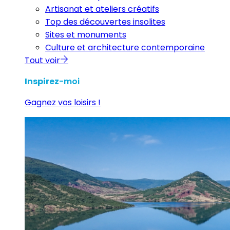
Artisanat et ateliers créatifs
Top des découvertes insolites
Sites et monuments
Culture et architecture contemporaine
Tout voir
Inspirez
-moi
Gagnez vos loisirs !