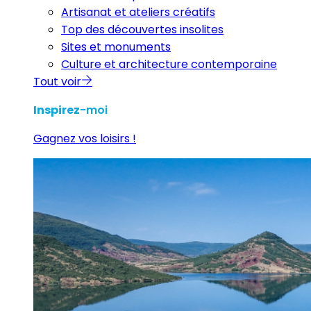
Artisanat et ateliers créatifs
Top des découvertes insolites
Sites et monuments
Culture et architecture contemporaine
Tout voir
Inspirez
-moi
Gagnez vos loisirs !