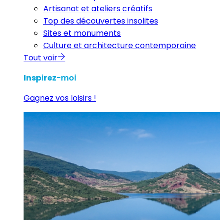
Artisanat et ateliers créatifs
Top des découvertes insolites
Sites et monuments
Culture et architecture contemporaine
Tout voir
Inspirez
-moi
Gagnez vos loisirs !