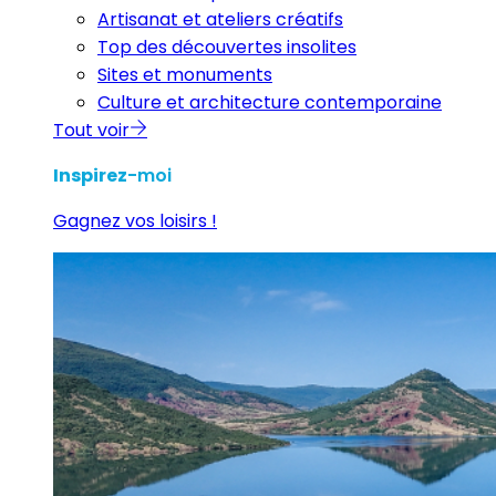
Artisanat et ateliers créatifs
Top des découvertes insolites
Sites et monuments
Culture et architecture contemporaine
Tout voir
Inspirez
-moi
Gagnez vos loisirs !