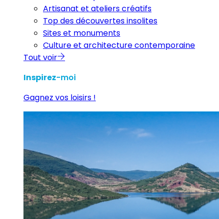
Artisanat et ateliers créatifs
Top des découvertes insolites
Sites et monuments
Culture et architecture contemporaine
Tout voir
Inspirez
-moi
Gagnez vos loisirs !