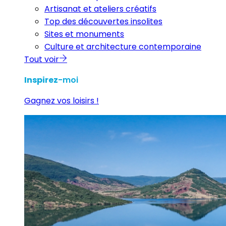
Artisanat et ateliers créatifs
Top des découvertes insolites
Sites et monuments
Culture et architecture contemporaine
Tout voir
Inspirez
-moi
Gagnez vos loisirs !