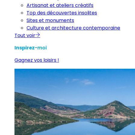
Artisanat et ateliers créatifs
Top des découvertes insolites
Sites et monuments
Culture et architecture contemporaine
Tout voir
Inspirez
-moi
Gagnez vos loisirs !