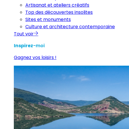
Artisanat et ateliers créatifs
Top des découvertes insolites
Sites et monuments
Culture et architecture contemporaine
Tout voir
Inspirez
-moi
Gagnez vos loisirs !