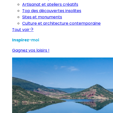
Artisanat et ateliers créatifs
Top des découvertes insolites
Sites et monuments
Culture et architecture contemporaine
Tout voir
Inspirez
-moi
Gagnez vos loisirs !