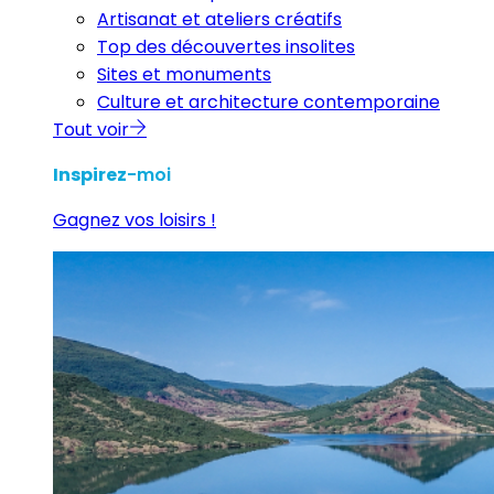
Artisanat et ateliers créatifs
Top des découvertes insolites
Sites et monuments
Culture et architecture contemporaine
Tout voir
Inspirez
-moi
Gagnez vos loisirs !