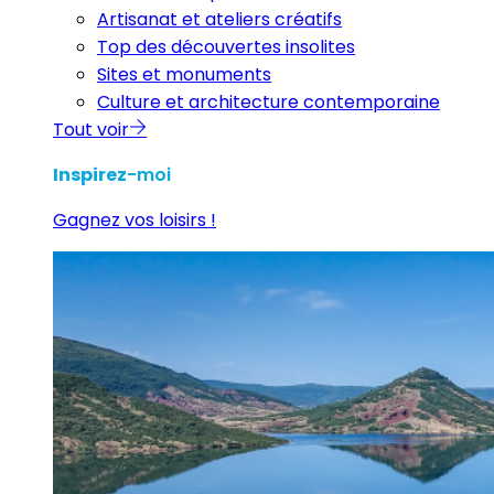
Artisanat et ateliers créatifs
Top des découvertes insolites
Sites et monuments
Culture et architecture contemporaine
Tout voir
Inspirez
-moi
Gagnez vos loisirs !