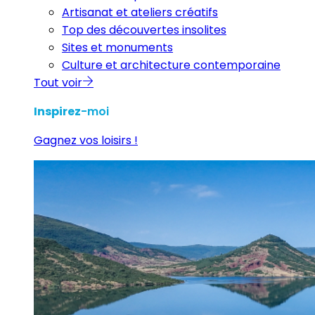
Artisanat et ateliers créatifs
Top des découvertes insolites
Sites et monuments
Culture et architecture contemporaine
Tout voir
Inspirez
-moi
Gagnez vos loisirs !