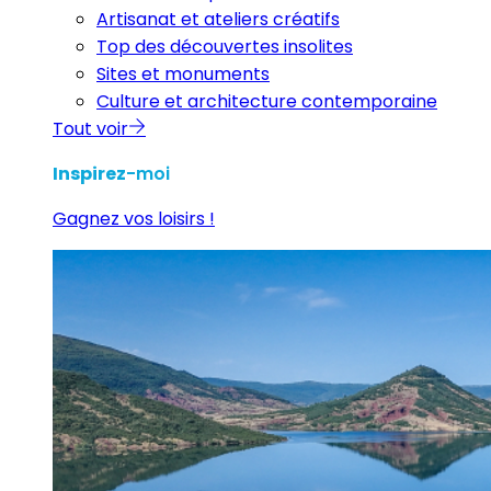
Artisanat et ateliers créatifs
Top des découvertes insolites
Sites et monuments
Culture et architecture contemporaine
Tout voir
Inspirez
-moi
Gagnez vos loisirs !