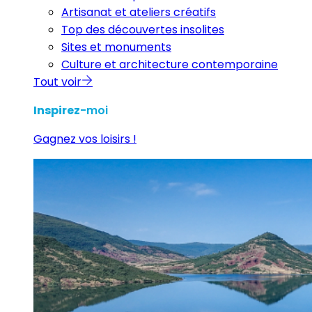
Artisanat et ateliers créatifs
Top des découvertes insolites
Sites et monuments
Culture et architecture contemporaine
Tout voir
Inspirez
-moi
Gagnez vos loisirs !