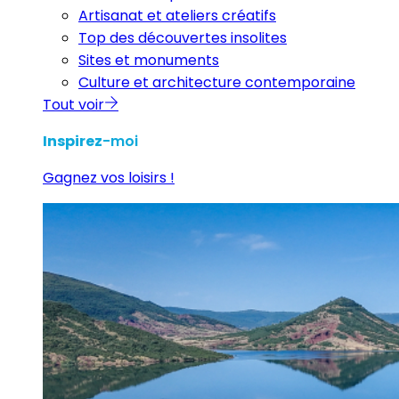
Artisanat et ateliers créatifs
Top des découvertes insolites
Sites et monuments
Culture et architecture contemporaine
Tout voir
Inspirez
-moi
Gagnez vos loisirs !