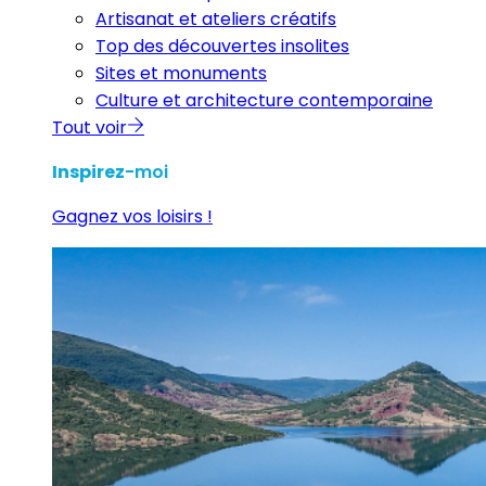
Artisanat et ateliers créatifs
Top des découvertes insolites
Sites et monuments
Culture et architecture contemporaine
Tout voir
Inspirez
-moi
Gagnez vos loisirs !