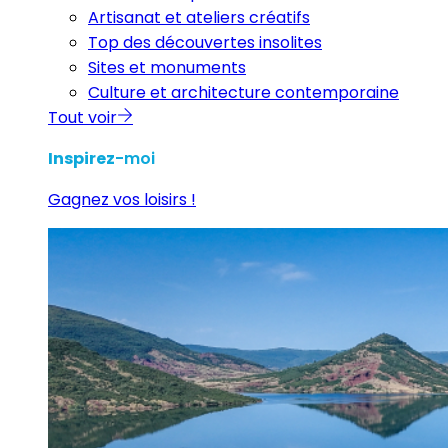
Artisanat et ateliers créatifs
Top des découvertes insolites
Sites et monuments
Culture et architecture contemporaine
Tout voir
Inspirez
-moi
Gagnez vos loisirs !