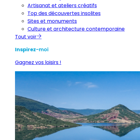
Artisanat et ateliers créatifs
Top des découvertes insolites
Sites et monuments
Culture et architecture contemporaine
Tout voir
Inspirez
-moi
Gagnez vos loisirs !