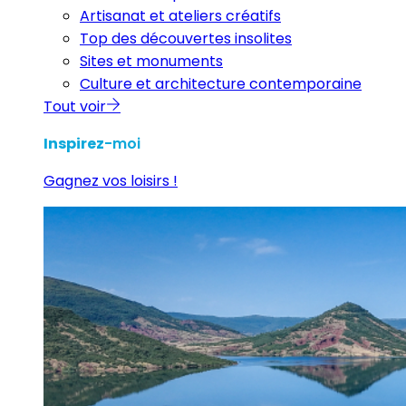
Artisanat et ateliers créatifs
Top des découvertes insolites
Sites et monuments
Culture et architecture contemporaine
Tout voir
Inspirez
-moi
Gagnez vos loisirs !